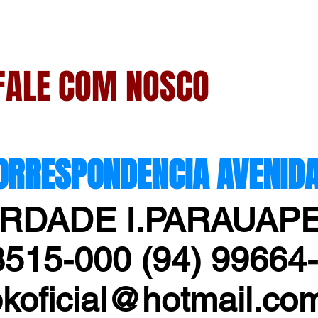
FALE COM NOSCO
PONDENCIA AVENIDA P
ERDADE I.PARAUAP
8515-000
(94) 99664
koficial@hotmail.co